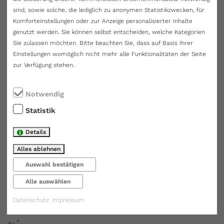
Bitte laden Sie hier Ihre Bewerbungsunterlagen hoch
sind, sowie solche, die lediglich zu anonymen Statistikzwecken, für
(idealerweise als PDF oder JPG).
Komforteinstellungen oder zur Anzeige personalisierter Inhalte
genutzt werden. Sie können selbst entscheiden, welche Kategorien
Gesamt:
0
/ 16MB
Sie zulassen möchten. Bitte beachten Sie, dass auf Basis Ihrer
Hier hochladen
Einstellungen womöglich nicht mehr alle Funktionalitäten der Seite
zur Verfügung stehen.
Notwendig
*
Wie sind Sie auf uns aufmerksam geworden?
Statistik
Details
Kommentar / Hinweise:
Alles ablehnen
Auswahl bestätigen
Alle auswählen
Datenschutz
Impressum
Ich stimme der Formularversendung gem.
Datenschutz
*
zu.