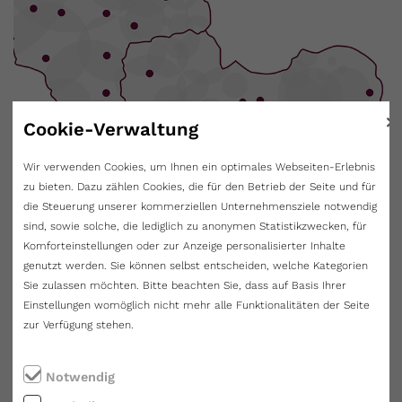
×
Cookie-Verwaltung
Wir verwenden Cookies, um Ihnen ein optimales Webseiten-Erlebnis
zu bieten. Dazu zählen Cookies, die für den Betrieb der Seite und für
die Steuerung unserer kommerziellen Unternehmensziele notwendig
sind, sowie solche, die lediglich zu anonymen Statistikzwecken, für
Komforteinstellungen oder zur Anzeige personalisierter Inhalte
So vielfältig wie unsere MitarbeiterInnen sind auch unsere
genutzt werden. Sie können selbst entscheiden, welche Kategorien
Standorte. Finden Sie Ihren Traumjob in einer unserer rund 22
Sie zulassen möchten. Bitte beachten Sie, dass auf Basis Ihrer
Niederlassungen in Sachsen und Sachsen-Anhalt. Mit diesen
Einstellungen womöglich nicht mehr alle Funktionalitäten der Seite
zur Verfügung stehen.
sind wir immer in der Nähe unserer Mandanten und profitieren
zusätzlich von unserem großen Netzwerk an Steuerfach-
ExpertInnen. Werden Sie Teil unseres Teams!
Notwendig